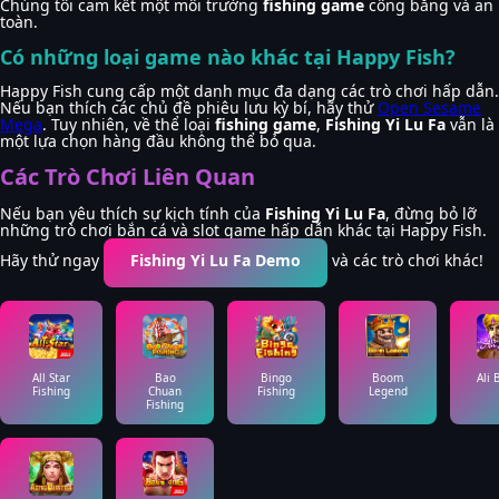
Chúng tôi cam kết một môi trường
fishing game
công bằng và an
toàn.
Có những loại game nào khác tại Happy Fish?
Happy Fish cung cấp một danh mục đa dạng các trò chơi hấp dẫn.
Nếu bạn thích các chủ đề phiêu lưu kỳ bí, hãy thử
Open Sesame
Mega
. Tuy nhiên, về thể loại
fishing game
,
Fishing Yi Lu Fa
vẫn là
một lựa chọn hàng đầu không thể bỏ qua.
Các Trò Chơi Liên Quan
Nếu bạn yêu thích sự kịch tính của
Fishing Yi Lu Fa
, đừng bỏ lỡ
những trò chơi bắn cá và slot game hấp dẫn khác tại Happy Fish.
Hãy thử ngay
Fishing Yi Lu Fa Demo
và các trò chơi khác!
All Star
Bao
Bingo
Boom
Ali 
Fishing
Chuan
Fishing
Legend
Fishing