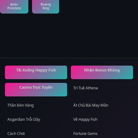
Aztec
Boxing
Priestess
King
Tải Xuống Happy Fish
Nhận Bonus Khủng
Casino Trực Tuyến
Trí Tuệ Athena
Thần Đèn Vàng
Át Chủ Bài May Mắn
Asgardian Trỗi Dậy
Về Happy Fish
Cách Chơi
Fortune Gems