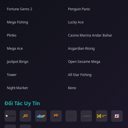
Fortune Gems 2
Penguin Panic
Mega Fishing
Lucky Ace
Plinko
Casino Marina Andar Bahar
Mega Ace
Asgardian Rising
Jackpot Bingo
Open Sesame Mega
Tower
All Star Fishing
Night Market
Keno
Đối Tác Uy Tín