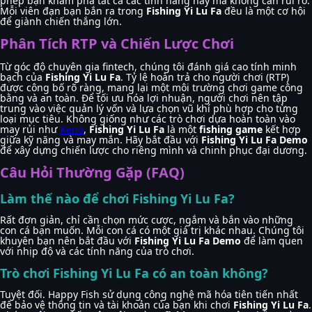
phép bạn khám phá tất cả các tính năng này mà không cần rủi ro.
Mỗi viên đạn bạn bắn ra trong
Fishing Yi Lu Fa
đều là một cơ hội
để giành chiến thắng lớn.
Phân Tích RTP và Chiến Lược Chơi
Từ góc độ chuyên gia fintech, chúng tôi đánh giá cao tính minh
bạch của
Fishing Yi Lu Fa
. Tỷ lệ hoàn trả cho người chơi (RTP)
được công bố rõ ràng, mang lại một môi trường chơi game công
bằng và an toàn. Để tối ưu hóa lợi nhuận, người chơi nên tập
trung vào việc quản lý vốn và lựa chọn vũ khí phù hợp cho từng
loại mục tiêu. Không giống như các trò chơi dựa hoàn toàn vào
may rủi như
Keno
,
Fishing Yi Lu Fa
là một
fishing game
kết hợp
giữa kỹ năng và may mắn. Hãy bắt đầu với
Fishing Yi Lu Fa Demo
để xây dựng chiến lược cho riêng mình và chinh phục đại dương.
Câu Hỏi Thường Gặp (FAQ)
Làm thế nào để chơi Fishing Yi Lu Fa?
Rất đơn giản, chỉ cần chọn mức cược, ngắm và bắn vào những
con cá bạn muốn. Mỗi con cá có một giá trị khác nhau. Chúng tôi
khuyên bạn nên bắt đầu với
Fishing Yi Lu Fa Demo
để làm quen
với nhịp độ và các tính năng của trò chơi.
Trò chơi Fishing Yi Lu Fa có an toàn không?
Tuyệt đối. Happy Fish sử dụng công nghệ mã hóa tiên tiến nhất
để bảo vệ thông tin và tài khoản của bạn khi chơi
Fishing Yi Lu Fa
.