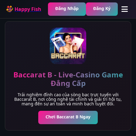
Đăng Nhập
Đăng Ký
Happy Fish
Baccarat B - Live-Casino Game
Đẳng Cấp
Trải nghiệm đỉnh cao của sòng bạc trực tuyến với
Baccarat B, nơi công nghệ tài chính và giải trí hội tụ,
mang đến sự an toàn và minh bạch tuyệt đối.
Chơi Baccarat B Ngay