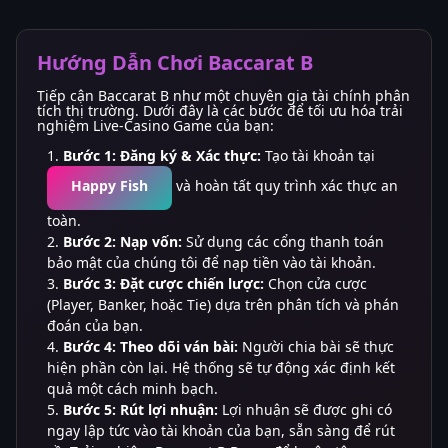
Hướng Dẫn Chơi Baccarat B
Tiếp cận Baccarat B như một chuyên gia tài chính phân
tích thị trường. Dưới đây là các bước để tối ưu hóa trải
nghiệm Live-Casino Game của bạn:
Bước 1: Đăng ký & Xác thực:
Tạo tài khoản tại
Happy Fish
và hoàn tất quy trình xác thực an
toàn.
Bước 2: Nạp vốn:
Sử dụng các cổng thanh toán
bảo mật của chúng tôi để nạp tiền vào tài khoản.
Bước 3: Đặt cược chiến lược:
Chọn cửa cược
(Player, Banker, hoặc Tie) dựa trên phân tích và phán
đoán của bạn.
Bước 4: Theo dõi ván bài:
Người chia bài sẽ thực
hiện phần còn lại. Hệ thống sẽ tự động xác định kết
quả một cách minh bạch.
Bước 5: Rút lợi nhuận:
Lợi nhuận sẽ được ghi có
ngay lập tức vào tài khoản của bạn, sẵn sàng để rút