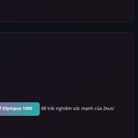
of Olympus 1000
để trải nghiệm sức mạnh của Zeus!