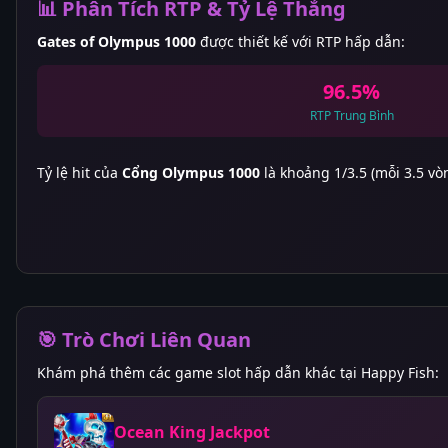
📊 Phân Tích RTP & Tỷ Lệ Thắng
Gates of Olympus 1000
được thiết kế với RTP hấp dẫn:
96.5%
RTP Trung Bình
Tỷ lệ hit của
Cổng Olympus 1000
là khoảng 1/3.5 (mỗi 3.5 vò
🎯 Trò Chơi Liên Quan
Khám phá thêm các game slot hấp dẫn khác tại Happy Fish:
Ocean King Jackpot