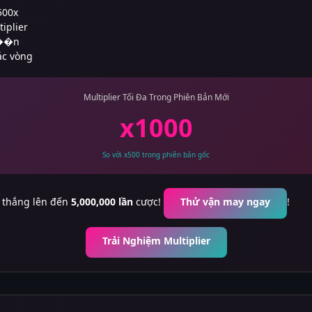
500x
iplier
���n
ác vòng
Multiplier Tối Đa Trong Phiên Bản Mới
x1000
So với x500 trong phiên bản gốc
l thắng lên đến
5,000,000 lần
cược!
Thử vận may ngay
!
Trải Nghiệm Multiplier