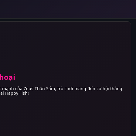
hoại
ức mạnh của Zeus Thần Sấm, trò chơi mang đến cơ hội thắng
ại Happy Fish!