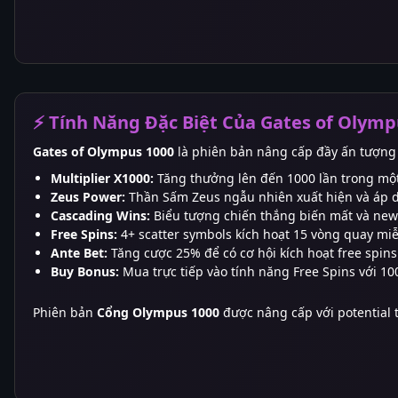
⚡ Tính Năng Đặc Biệt Của Gates of Olymp
Gates of Olympus 1000
là phiên bản nâng cấp đầy ấn tượng
Multiplier X1000:
Tăng thưởng lên đến 1000 lần trong mộ
Zeus Power:
Thần Sấm Zeus ngẫu nhiên xuất hiện và áp d
Cascading Wins:
Biểu tượng chiến thắng biến mất và new
Free Spins:
4+ scatter symbols kích hoạt 15 vòng quay mi
Ante Bet:
Tăng cược 25% để có cơ hội kích hoạt free spin
Buy Bonus:
Mua trực tiếp vào tính năng Free Spins với 10
Phiên bản
Cổng Olympus 1000
được nâng cấp với potential 