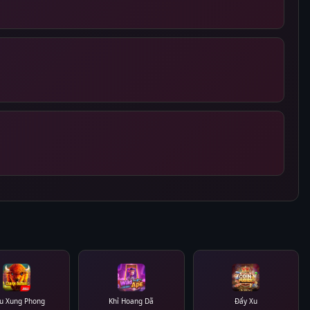
u Xung Phong
Khỉ Hoang Dã
Đẩy Xu