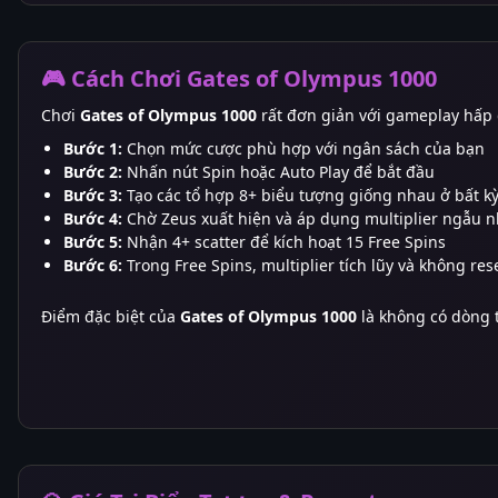
🎮 Cách Chơi Gates of Olympus 1000
Chơi
Gates of Olympus 1000
rất đơn giản với gameplay hấp
Bước 1:
Chọn mức cược phù hợp với ngân sách của bạn
Bước 2:
Nhấn nút Spin hoặc Auto Play để bắt đầu
Bước 3:
Tạo các tổ hợp 8+ biểu tượng giống nhau ở bất kỳ 
Bước 4:
Chờ Zeus xuất hiện và áp dụng multiplier ngẫu n
Bước 5:
Nhận 4+ scatter để kích hoạt 15 Free Spins
Bước 6:
Trong Free Spins, multiplier tích lũy và không res
Điểm đặc biệt của
Gates of Olympus 1000
là không có dòng t