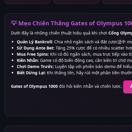
💡 Mẹo Chiến Thắng Gates of Olympus 10
Dưới đây là những chiến thuật hiệu quả khi chơi
Cổng Olym
Quản Lý Bankroll:
Chia nhỏ ngân sách và đặt cược适中 mứ
Sử Dụng Ante Bet:
Tăng 25% cược để có nhiều scatter hơ
Mua Free Spins:
Khi có đủ ngân sách, mua trực tiếp vào 
Kiên Nhẫn:
Game có độ biến động cao, cần kiên trì chờ mul
Chơi Demo Trước:
Luyện tập với phiên bản demo để hiểu
Biết Dừng Lại:
Khi thắng lớn, hãy rút một phần tiền thưở
Gates of Olympus 1000
đòi hỏi kiên nhẫn và chiến lược.