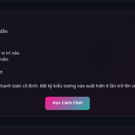
 dẫn:
vị trí nào
hiên
et
hanh toán cố định. Bất kỳ biểu tượng nào xuất hiện 8 lần trở lên s
Học Cách Chơi