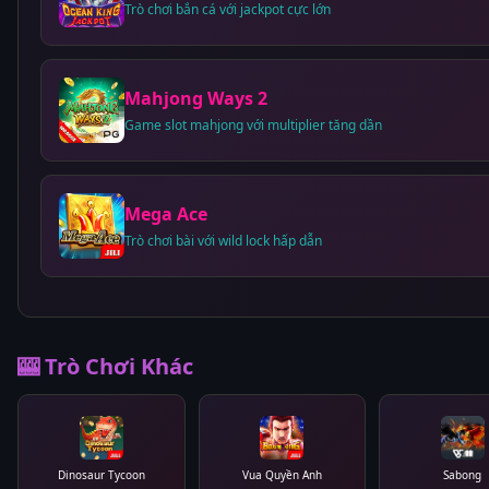
Trò chơi bắn cá với jackpot cực lớn
Mahjong Ways 2
Game slot mahjong với multiplier tăng dần
Mega Ace
Trò chơi bài với wild lock hấp dẫn
🎰 Trò Chơi Khác
Dinosaur Tycoon
Vua Quyền Anh
Sabong