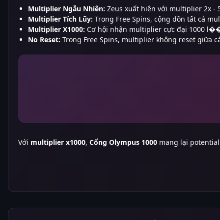
Multiplier Ngẫu Nhiên:
Zeus xuất hiện với multiplier 2x - 
Multiplier Tích Lũy:
Trong Free Spins, cộng dồn tất cả mult
Multiplier X1000:
Cơ hội nhận multiplier cực đại 1000 l
No Reset:
Trong Free Spins, multiplier không reset giữa c
Với
multiplier x1000
,
Cổng Olympus 1000
mang lại potentia