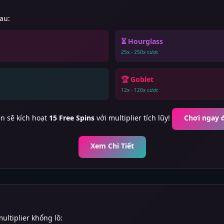
hau:
⏳ Hourglass
25x - 250x cược
🏆 Goblet
12x - 120x cược
ên sẽ kích hoạt
15 Free Spins
với multiplier tích lũy!
Chơi ngay 
Xem Chi Tiết
ultiplier khổng lồ: