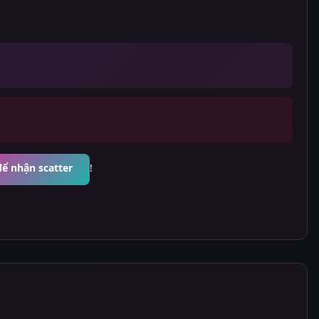
để nhận scatter
!