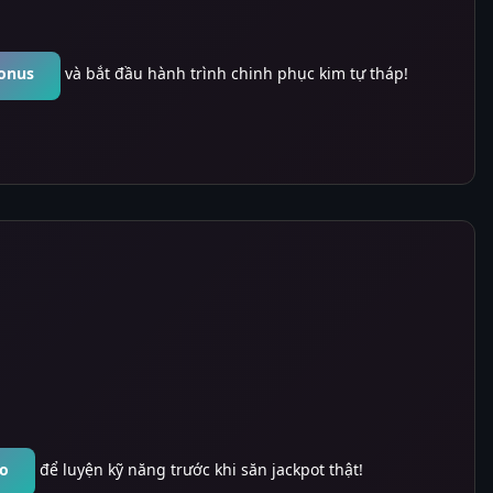
onus
và bắt đầu hành trình chinh phục kim tự tháp!
o
để luyện kỹ năng trước khi săn jackpot thật!