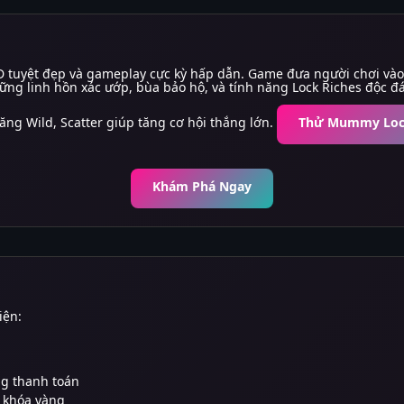
3D tuyệt đẹp và gameplay cực kỳ hấp dẫn. Game đưa người chơi vào
hững linh hồn xác ướp, bùa bảo hộ, và tính năng Lock Riches độc
ăng Wild, Scatter giúp tăng cơ hội thắng lớn.
Thử Mummy Lock
Khám Phá Ngay
iện:
ng thanh toán
g khóa vàng