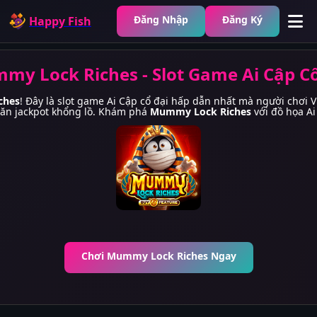
Đăng Nhập
Đăng Ký
Happy Fish
my Lock Riches - Slot Game Ai Cập Cổ
ches
! Đây là slot game Ai Cập cổ đại hấp dẫn nhất mà người chơi 
 săn jackpot khổng lồ. Khám phá
Mummy Lock Riches
với đồ họa Ai
Chơi Mummy Lock Riches Ngay