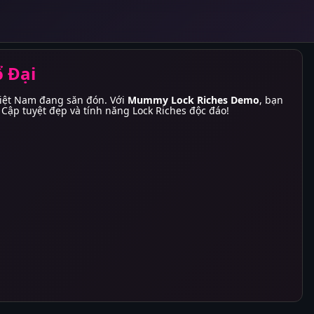
 Đại
Việt Nam đang săn đón. Với
Mummy Lock Riches Demo
, bạn
 Cập tuyệt đẹp và tính năng Lock Riches độc đáo!