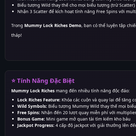
Biểu tượng Wild thay thế cho mọi biểu tượng (trừ Scatter)
Nhận 3 Scatter để kích hoạt tính năng Free Spins với mult
Trong
Mummy Lock Riches Demo
, bạn có thể luyện tập chiế
tháp!
⭐ Tính Năng Đặc Biệt
Mummy Lock Riches
mang đến nhiều tính năng độc đáo:
Lock Riches Feature:
Khóa các cuộn và quay lại để tăng c
Wild Symbols:
Biểu tượng Mummy Wild thay thế mọi biể
Free Spins:
Nhận đến 20 lượt quay miễn phí với multiplie
Bonus Game:
Mini game mở quan tài tìm kiếm kho báu
Jackpot Progress:
4 cấp độ jackpot với giải thưởng lên đ