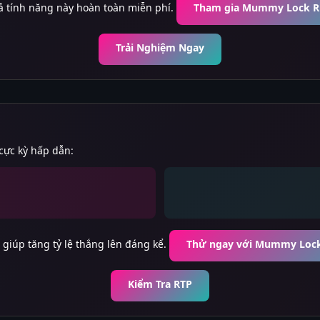
 cả tính năng này hoàn toàn miễn phí.
Tham gia Mummy Lock Ri
Trải Nghiệm Ngay
 cực kỳ hấp dẫn:
s giúp tăng tỷ lệ thắng lên đáng kể.
Thử ngay với Mummy Lock
Kiểm Tra RTP