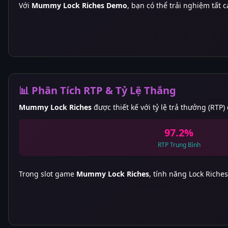
Với
Mummy Lock Riches Demo
, bạn có thể trải nghiệm tất
📊 Phân Tích RTP & Tỷ Lệ Thắng
Mummy Lock Riches
được thiết kế với tỷ lệ trả thưởng (RTP)
97.2%
RTP Trung Bình
Trong slot game
Mummy Lock Riches
, tính năng Lock Riche