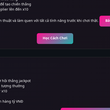
 để tạo chiến thắng
iplier lên đến x10
n thuật và làm quen với tất cả tính năng trước khi chơi thật.
Bắ
Học Cách Chơi
ơ hội thắng jackpot
u tượng thường
r x10
ến hàng tỷ VNĐ