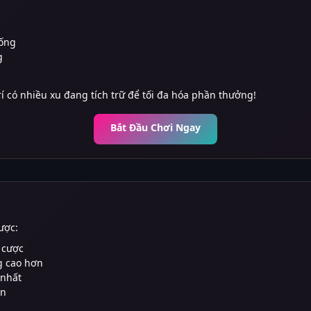
uống
g
í có nhiều xu đang tích trữ để tối đa hóa phần thưởng!
Bắt Đầu Chơi Ngay
ược:
x cược
g cao hơn
 nhất
ớn