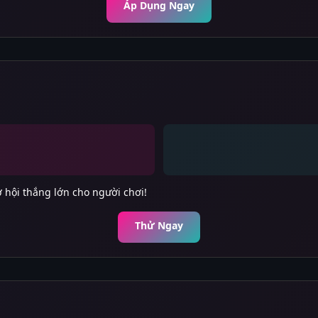
Áp Dụng Ngay
 hội thắng lớn cho người chơi!
Thử Ngay