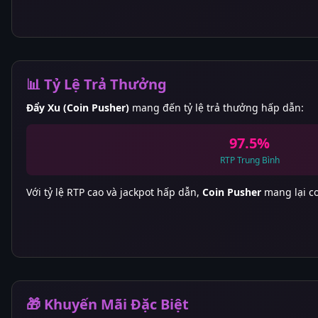
📊 Tỷ Lệ Trả Thưởng
Đẩy Xu (Coin Pusher)
mang đến tỷ lệ trả thưởng hấp dẫn:
97.5%
RTP Trung Bình
Với tỷ lệ RTP cao và jackpot hấp dẫn,
Coin Pusher
mang lại cơ
🎁 Khuyến Mãi Đặc Biệt