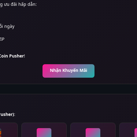
 ưu đãi hấp dẫn:
ỗi ngày
IP
Coin Pusher
!
Nhận Khuyến Mãi
Pusher)
: