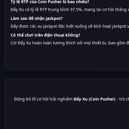
Tỷ lệ RTP của Coin Pusher là bao nhiêu?
Đẩy Xu có tỷ lệ RTP trung bình 97.5%, mang lại cơ hội thắng 
Làm sao để nhận jackpot?
Đẩy được các xu jackpot đặc biệt xuống sẽ kích hoạt jackpot
Có thể chơi trên điện thoại không?
Có! Đẩy Xu hoàn toàn tương thích với mọi thiết bị, bao gồm đ
Đừng bỏ lỡ cơ hội trải nghiệm
Đẩy Xu (Coin Pusher)
- trò 