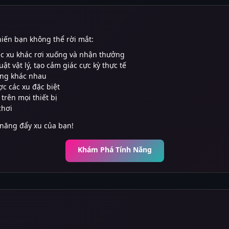
ến bạn không thể rời mắt:
c xu khác rơi xuống và nhận thưởng
ật vật lý, tạo cảm giác cực kỳ thực tế
ởng khác nhau
ợc các xu đặc biệt
rên mọi thiết bị
chơi
 năng đẩy xu của bạn!
Khám Phá Tính Năng