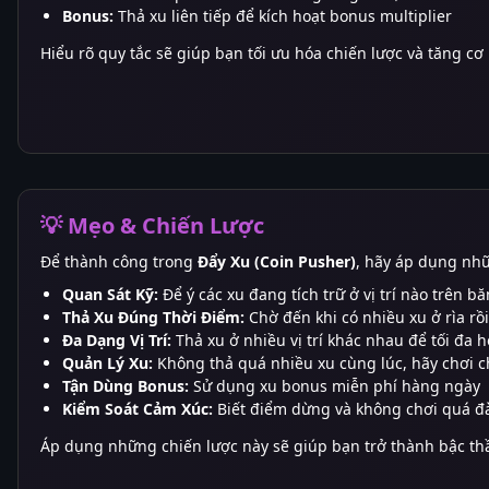
Bonus:
Thả xu liên tiếp để kích hoạt bonus multiplier
Hiểu rõ quy tắc sẽ giúp bạn tối ưu hóa chiến lược và tăng cơ
💡 Mẹo & Chiến Lược
Để thành công trong
Đẩy Xu (Coin Pusher)
, hãy áp dụng nh
Quan Sát Kỹ:
Để ý các xu đang tích trữ ở vị trí nào trên 
Thả Xu Đúng Thời Điểm:
Chờ đến khi có nhiều xu ở rìa rồ
Đa Dạng Vị Trí:
Thả xu ở nhiều vị trí khác nhau để tối đa 
Quản Lý Xu:
Không thả quá nhiều xu cùng lúc, hãy chơi c
Tận Dùng Bonus:
Sử dụng xu bonus miễn phí hàng ngày
Kiểm Soát Cảm Xúc:
Biết điểm dừng và không chơi quá đ
Áp dụng những chiến lược này sẽ giúp bạn trở thành bậc t