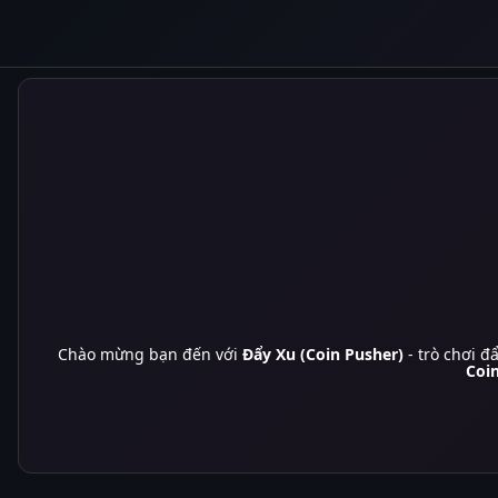
Chào mừng bạn đến với
Đẩy Xu (Coin Pusher)
- trò chơi đ
Coi