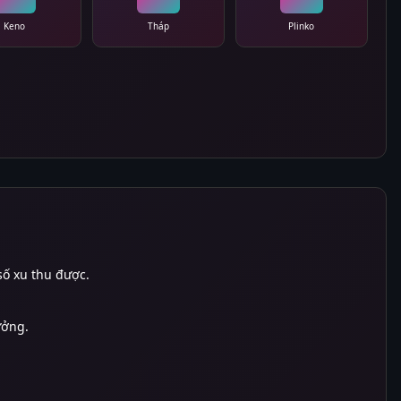
Keno
Tháp
Plinko
số xu thu được.
ưởng.