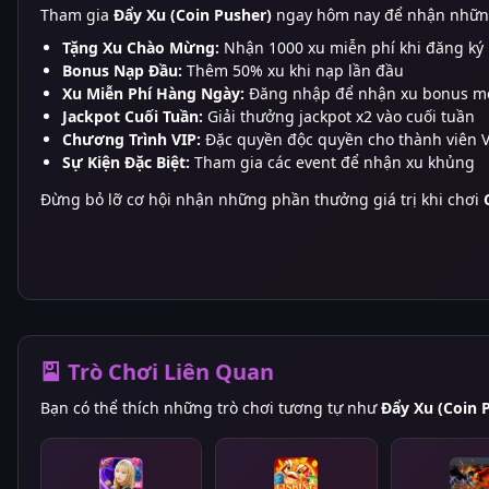
Tham gia
Đẩy Xu (Coin Pusher)
ngay hôm nay để nhận những
Tặng Xu Chào Mừng:
Nhận 1000 xu miễn phí khi đăng ký
Bonus Nạp Đầu:
Thêm 50% xu khi nạp lần đầu
Xu Miễn Phí Hàng Ngày:
Đăng nhập để nhận xu bonus m
Jackpot Cuối Tuần:
Giải thưởng jackpot x2 vào cuối tuần
Chương Trình VIP:
Đặc quyền độc quyền cho thành viên V
Sự Kiện Đặc Biệt:
Tham gia các event để nhận xu khủng
Đừng bỏ lỡ cơ hội nhận những phần thưởng giá trị khi chơi
🎴 Trò Chơi Liên Quan
Bạn có thể thích những trò chơi tương tự như
Đẩy Xu (Coin 